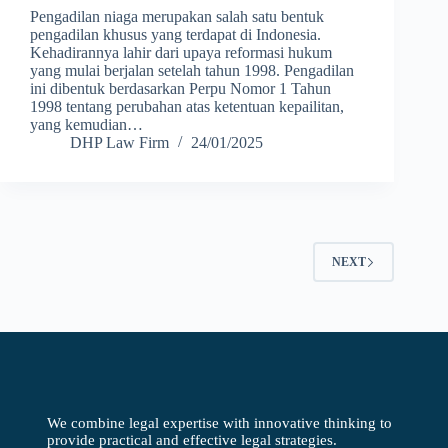
Pengadilan niaga merupakan salah satu bentuk
pengadilan khusus yang terdapat di Indonesia.
Kehadirannya lahir dari upaya reformasi hukum
yang mulai berjalan setelah tahun 1998. Pengadilan
ini dibentuk berdasarkan Perpu Nomor 1 Tahun
1998 tentang perubahan atas ketentuan kepailitan,
yang kemudian…
DHP Law Firm
24/01/2025
NEXT
We combine legal expertise with innovative thinking to
provide practical and effective legal strategies.