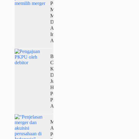
Perusahaan
Memilih
Merger
Dibanding
Akuisisi?
Ini
Alasannya!
Bukan
Cuma
Kreditor,
Debitor
Juga Punya
Hak
Pengajuan
PKPU. Ini
Aturannya!”
Merger vs
Akuisisi:
Pengertian,