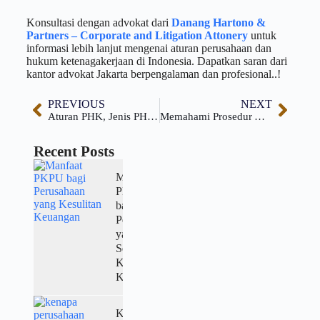
Konsultasi dengan advokat dari
Danang Hartono &
Partners – Corporate and Litigation Attonery
untuk
informasi lebih lanjut mengenai aturan perusahaan dan
hukum ketenagakerjaan di Indonesia. Dapatkan saran dari
kantor advokat Jakarta berpengalaman dan profesional..!
PREVIOUS
NEXT
Aturan PHK, Jenis PHK, dan Kompensasi Untuk Karyawan
Memahami Prosedur Arbitrase, Berbagai Jenis, dan Contoh Praktisnya
Recent Posts
Manfaat
PKPU
bagi
Perusahaan
yang
Sedang
Kesulitan
Keuangan
Kenapa