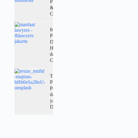
Perbedaan
&
Contohnya
Inbreng:
Pengertian,
Dasar
Hukum,
dan Tata
Caranya
Tahapan Izin
Proyek
Pembangunan
dan Persiapan
yang
Diperlukan